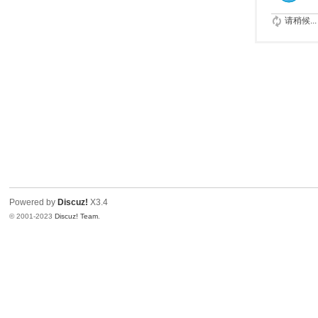
请稍候...
Powered by
Discuz!
X3.4
© 2001-2023
Discuz! Team
.