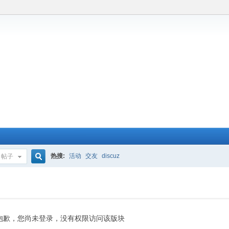
热搜:
活动
交友
discuz
帖子
搜
索
抱歉，您尚未登录，没有权限访问该版块