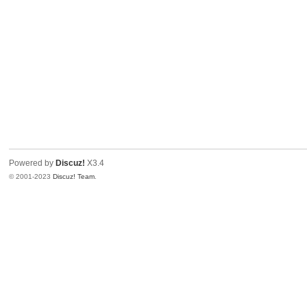
小
Powered by
Discuz!
X3.4
© 2001-2023
Discuz! Team
.
学