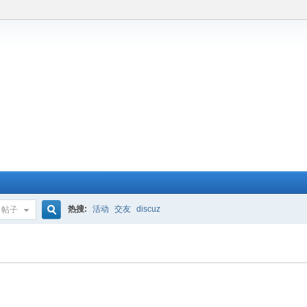
热搜:
活动
交友
discuz
帖子
搜
索