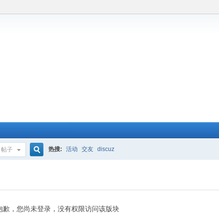
热搜:
活动
交友
discuz
帖子
搜
索
抱歉，您尚未登录，没有权限访问该版块