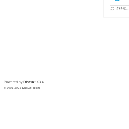
请稍候...
Powered by
Discuz!
X3.4
© 2001-2023
Discuz! Team
.