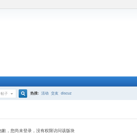
热搜:
活动
交友
discuz
帖子
搜
索
抱歉，您尚未登录，没有权限访问该版块